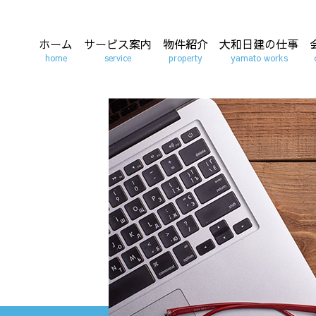
ホーム
サービス案内
物件紹介
大和日建の仕事
home
service
property
yamato works
モデルハウスの
実績紹介
ス
ご案内
収益物件・土地
お客様の声
卓
活用のご提案
販売物件ご紹介