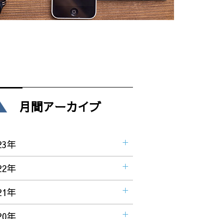
月間アーカイブ
23年
22年
21年
20年