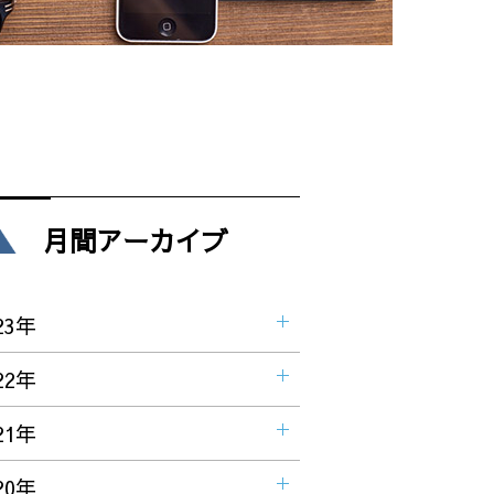
月間アーカイブ
23年
22年
21年
20年