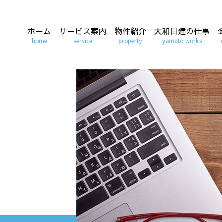
ホーム
サービス案内
物件紹介
大和日建の仕事
home
service
property
yamato works
モデルハウスの
実績紹介
ス
ご案内
収益物件・土地
お客様の声
卓
活用のご提案
販売物件ご紹介