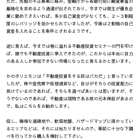
ただ、先般の不正事案に絡み、金融庁から各銀行宛に融資審査の
厳格化を求めるよう通達が出されており、今までは借主が優良企
業に勤めてさえいれば、多少自己資金が少なくても、２～３割程
度のレバリッジを効かせられていましたが、今後は２割強の自己
資金を入れることを条件とされるようです。
逆に言えば、今までは巷に溢れる不動産投資セミナーの門を叩け
ば、誰でも不動産投資に参入できたのが、これからは本当に自力
のある人しか参加できない市場になったと言えるかと思います。
かのホリエモンは「不動産投資をする奴はバカだ」と言っていま
したが、株や金売買や仮想通貨など、自分がそちらの投資能力に
長けているのであれば、そちらを選べば良いとは思いますが、そ
うでないのであれば、不動産は現物である故の元本保証があるの
で、私はこちらをお勧めします。
但し、極端な過疎地や、軟弱地盤、ハザードマップに掛かってい
るエリアなどは、それには当たりませんので、事前に十分な下調
べを行ってから購入を検討して下さい。